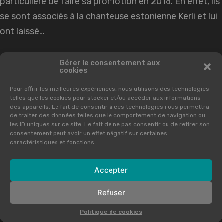
particulière de faire sa promotion en 2016. En effet, ils
se sont associés à la chanteuse estonienne Kerli et lui
ont laissé…
Gérer le consentement aux
cookies
Lire la suite
Pour offrir les meilleures expériences, nous utilisons des technologies
telles que les cookies pour stocker et/ou accéder aux informations
des appareils. Le fait de consentir à ces technologies nous permettra
© 2022
Ticcom
-
Mentions Légales
-
de traiter des données telles que le comportement de navigation ou
les ID uniques sur ce site. Le fait de ne pas consentir ou de retirer son
Confidentialité
-
Cookies (UE)
-
consentement peut avoir un effet négatif sur certaines
caractéristiques et fonctions.
Accepter
Refuser
Politique de cookies